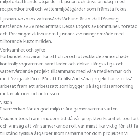
miljöförbättrande åtgärder i Ljusnan och drivs än idag med
recipientkontroll och vattenmiljöåtgärder som främsta fokus.
Ljusnan-Voxnans vattenvårdsförbund är en idell förening
bestående av 38 medlemmar. Dessa utgörs av kommuner, företag
och föreningar aktiva inom Ljusnans avrinningsområde med
tillhörande kustområden.
Verksamhet och syfte
Förbundet ansvarar för att driva och utveckla de samordnade
kontrollprogrammen samt leder och deltar i långsiktiga och
vattenvårdande projekt tillsammans med våra medlemmar och
med övriga aktörer. För att få tillstånd såna projekt har vi också
arbetat fram ett arbetssätt som bygger på åtgärdssamordning,
mellan aktörer och intressen.
Vision
I samverkan för en god miljö i våra gemensamma vatten
Visionen togs fram i modern tid då vår projektverksamhet tog fart
och vi insåg att vår samverkande roll, var minst lika viktig för att få
till stånd fysiska åtgärder inom ramarna för dom projekten vi